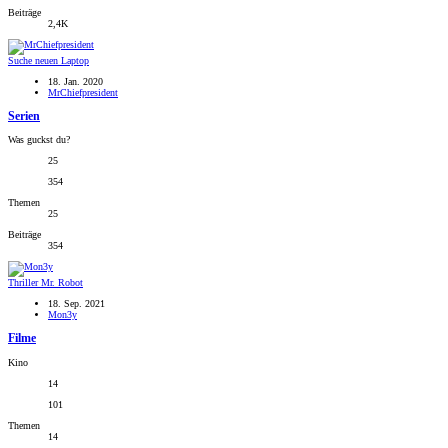
Beiträge
2,4K
Suche neuen Laptop
18. Jan. 2020
MrChiefpresident
Serien
Was guckst du?
25
354
Themen
25
Beiträge
354
Thriller
Mr. Robot
18. Sep. 2021
Mon3y
Filme
Kino
14
101
Themen
14