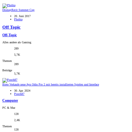
DismayRecit Summer Cup
20. Juni 2017
Phobia
Off Topic
Off-Topic
Alles andere als Gaming
289
5,7K
Themen
289
Beiträge
5,7K
Biete
Verkaufe neue Ayn Odin Pro 2 mit bereits installierten Spielen und Interface
30. Apr. 2024
Pooch87
Computer
PC & Mac
128
2,4K
Themen
128