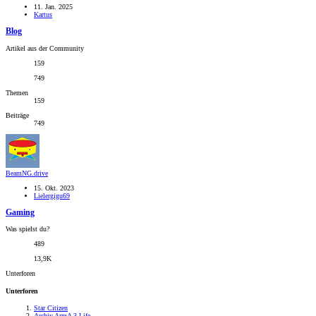
11. Jan. 2025
Kartus
Blog
Artikel aus der Community
159
749
Themen
159
Beiträge
749
BeamNG.drive
15. Okt. 2023
Lielergigu69
Gaming
Was spielst du?
489
13,9K
Unterforen
Unterforen
Star Citizen
Archiv ArmA 3 Life