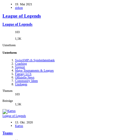
19. Mai 2021
zirkon
League of Legends
League of Legends
103
1,5K
Unterforen
Unterforen
SwissSMP.ch Spielerdatenbank
Coaching
Support
Major Tournaments & Leagues
Fantasy LCS
Offizielle News
Community Ideen
Umfragen
Themen
103
Beiträge
1,5K
League of Legends
13. Okt. 2020
Kartus
Teams