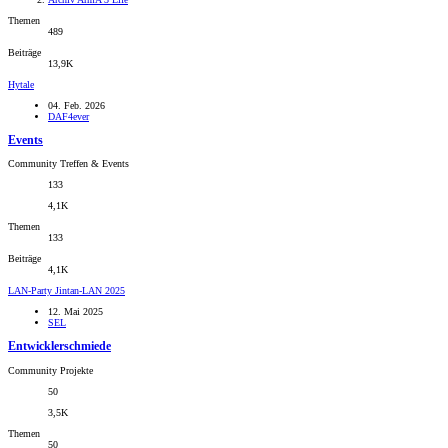
Themen
489
Beiträge
13,9K
Hytale
04. Feb. 2026
DAF4ever
Events
Community Treffen & Events
133
4,1K
Themen
133
Beiträge
4,1K
LAN-Party
Jintan-LAN 2025
12. Mai 2025
SEL
Entwicklerschmiede
Community Projekte
50
3,5K
Themen
50