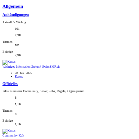
Allgemein
Ankündigungen
Aktuell & Wichtig
101
2,9K
Themen
101
Beiträge
2,9K
Wichtiges
Information Zukunft SwissSMP.ch
28. Jan. 2025
Kartus
Offizielles
Infos zu unserer Community, Server, Jobs, Regeln, Organigramm
8
1,1K
Themen
8
Beiträge
1,1K
Community Kult