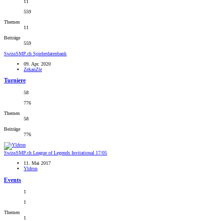
11
559
Themen
11
Beiträge
559
SwissSMP.ch Spielerdatenbank
09. Apr. 2020
ZekanZle
Turniere
58
776
Themen
58
Beiträge
776
SwissSMP.ch League of Legends Invitational 17/05
11. Mai 2017
Yldron
Events
1
1
Themen
1