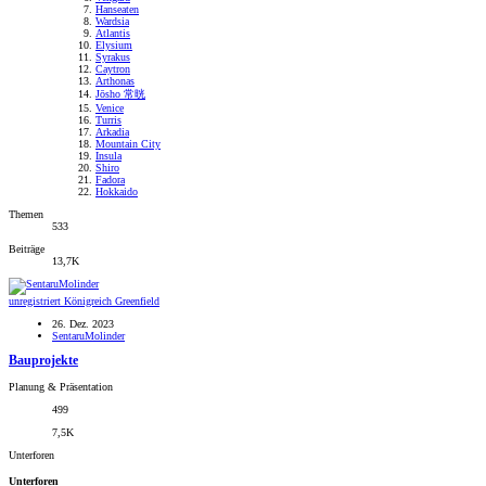
Hanseaten
Wardsia
Atlantis
Elysium
Syrakus
Caytron
Arthonas
Jōsho 常晄
Venice
Turris
Arkadia
Mountain City
Insula
Shiro
Fadora
Hokkaido
Themen
533
Beiträge
13,7K
unregistriert
Königreich Greenfield
26. Dez. 2023
SentaruMolinder
Bauprojekte
Planung & Präsentation
499
7,5K
Unterforen
Unterforen