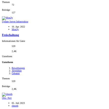
Themen
72
Beiträge
127
Update Server Infrastruktur
16. Apr. 2022
Mon3y
Freischaltung
Informationen für Gäste
520
2,4K
Unterforen
Unterforen
Bewerbungen
Abgelehnt
Gebannt
Themen
520
Beiträge
2,4K
Otto_No1
05. Juli 2023
chnoth