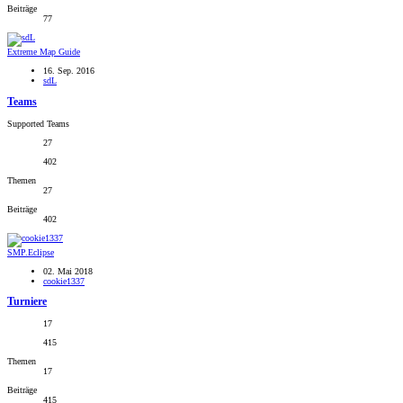
Beiträge
77
Extreme Map Guide
16. Sep. 2016
sdL
Teams
Supported Teams
27
402
Themen
27
Beiträge
402
SMP.Eclipse
02. Mai 2018
cookie1337
Turniere
17
415
Themen
17
Beiträge
415