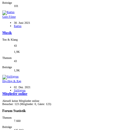
Beiträge
101
Gute Filme
30. Juni 2021
Kartus
Musik
Ton & Klang
43
1,9K
Themen
43
Beiträge
1,9K
Hip-Hop & Rap
02. Dez. 2021
SirSigyus
Mitglieder online
Aktuell keine Mitglieder online
Besucher: 123 (Mitglieder: 0, Gäste: 123)
Forum Statistik
Themen
7.660
Beiträge