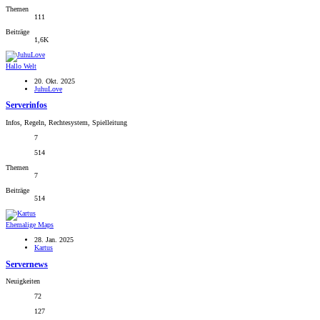
Themen
111
Beiträge
1,6K
Hallo Welt
20. Okt. 2025
JuhuLove
Serverinfos
Infos, Regeln, Rechtesystem, Spielleitung
7
514
Themen
7
Beiträge
514
Ehemalige Maps
28. Jan. 2025
Kartus
Servernews
Neuigkeiten
72
127