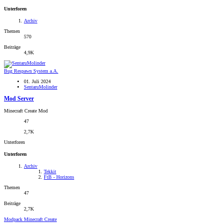
Unterforen
Archiv
Themen
570
Beiträge
4,9K
Bug
Respawn System a.A.
01. Juli 2024
SentaruMolinder
Mod Server
Minecraft Create Mod
47
2,7K
Unterforen
Unterforen
Archiv
Tekkit
FtB - Horizons
Themen
47
Beiträge
2,7K
Modpack
Minecraft Create