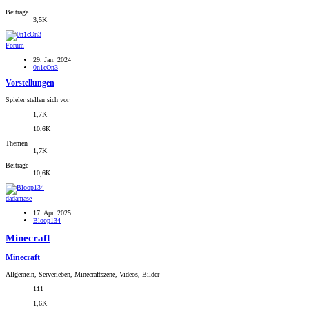
Beiträge
3,5K
Forum
29. Jan. 2024
0n1cOn3
Vorstellungen
Spieler stellen sich vor
1,7K
10,6K
Themen
1,7K
Beiträge
10,6K
dadamase
17. Apr. 2025
Bloop134
Minecraft
Minecraft
Allgemein, Serverleben, Minecraftszene, Videos, Bilder
111
1,6K