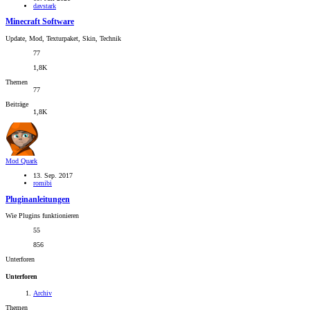
davstark
Minecraft Software
Update, Mod, Texturpaket, Skin, Technik
77
1,8K
Themen
77
Beiträge
1,8K
Mod
Quark
13. Sep. 2017
romibi
Pluginanleitungen
Wie Plugins funktionieren
55
856
Unterforen
Unterforen
Archiv
Themen