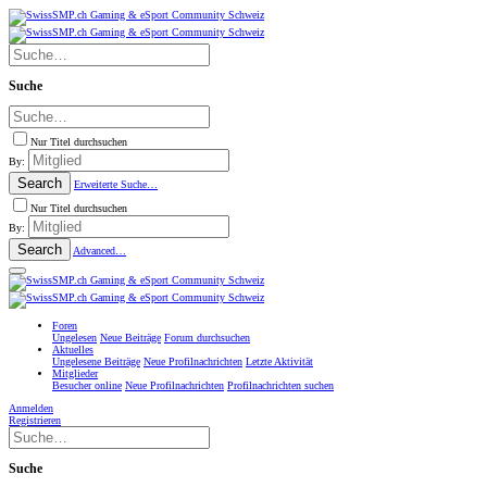
Suche
Nur Titel durchsuchen
By:
Search
Erweiterte Suche…
Nur Titel durchsuchen
By:
Search
Advanced…
Foren
Ungelesen
Neue Beiträge
Forum durchsuchen
Aktuelles
Ungelesene Beiträge
Neue Profilnachrichten
Letzte Aktivität
Mitglieder
Besucher online
Neue Profilnachrichten
Profilnachrichten suchen
Anmelden
Registrieren
Suche