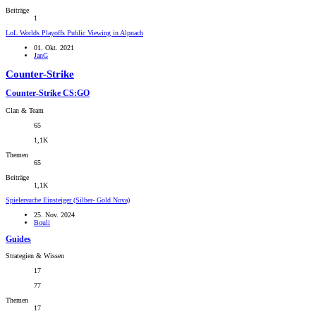
Beiträge
1
LoL Worlds Playoffs Public Viewing in Alpnach
01. Okt. 2021
JanG
Counter-Strike
Counter-Strike CS:GO
Clan & Team
65
1,1K
Themen
65
Beiträge
1,1K
Spielersuche Einsteiger (Silber- Gold Nova)
25. Nov. 2024
Bouli
Guides
Strategien & Wissen
17
77
Themen
17