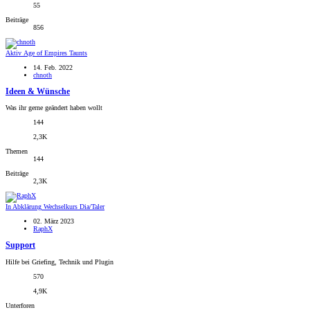
55
Beiträge
856
Aktiv
Age of Empires Taunts
14. Feb. 2022
chnoth
Ideen & Wünsche
Was ihr gerne geändert haben wollt
144
2,3K
Themen
144
Beiträge
2,3K
In Abklärung
Wechselkurs Dia/Taler
02. März 2023
RaphX
Support
Hilfe bei Griefing, Technik und Plugin
570
4,9K
Unterforen