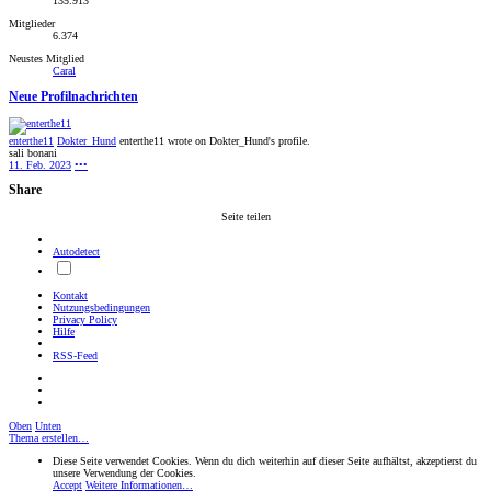
135.913
Mitglieder
6.374
Neustes Mitglied
Caral
Neue Profilnachrichten
enterthe11
Dokter_Hund
enterthe11 wrote on Dokter_Hund's profile.
sali bonani
11. Feb. 2023
•••
Share
Seite teilen
Autodetect
Kontakt
Nutzungsbedingungen
Privacy Policy
Hilfe
RSS-Feed
Oben
Unten
Thema erstellen…
Diese Seite verwendet Cookies. Wenn du dich weiterhin auf dieser Seite aufhältst, akzeptierst du
unsere Verwendung der Cookies.
Accept
Weitere Informationen…