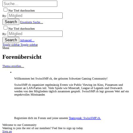
Nur Titel durchsuchen
By:
Search
Erweiterte Suche…
Nur Titel durchsuchen
By:
Search
Advanced…
Toggle sidebar
Toggle sidebar
Menü
Forenübersicht
Thema erstellen…
Willkommen bei SwissSMP.ch, der grössten Schweizer Gaming Community!
SwissSMP.ch organisiert regelmässig Events wie Public Viewing im Kino, Pizzaessen und
nimmt an LAN-Parties teil. Viele Spiele wie Minecraft, League of Legends und Overwatch
werden von den Mitgliedern täglich zusammen gespielt. SwissSMP.ch legt grossen Wert auf ein
respektvolles Miteinander.
Registriere dich im Forum und
joine unseren
Teamspeak:
SwissSMP.ch.
Welcome to our Community
Wanting to join the rest of our members? Feel free to sign up today.
Sign up