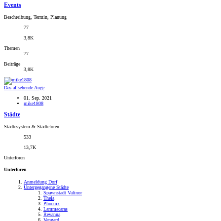
Events
Beschreibung, Termin, Planung
77
3,8K
Themen
77
Beiträge
3,8K
Das allsehende Auge
01. Sep. 2021
mike1808
Städte
Städtesystem & Städteforen
533
13,7K
Unterforen
Unterforen
Anmeldung Dorf
Untergegangene Städte
Spawnstadt Valinor
Theia
Phoenix
Lammacaras
Revanna
Vengard