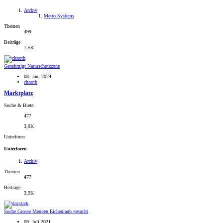
Archiv
Metro Systems
Themen
499
Beiträge
7,5K
Genehmigt
Naturschutzzone
08. Jan. 2024
chnoth
Marktplatz
Suche & Biete
477
3,9K
Unterforen
Unterforen
Archiv
Themen
477
Beiträge
3,9K
Suche
Grosse Mengen Eichenlaub gesucht
09. Juli 2021